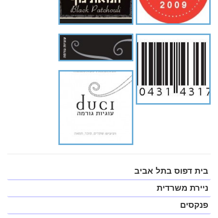
פתח
בית דפוס בתל אביב
תפריט
במצב
ניירת משרדית
נגיש
(התפריט
פנקסים
יפתח