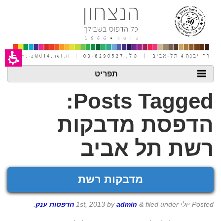
חילתו
ל
ף
ינטרנט,
חץ
נטר
די
עבור
אזור
תפריט
וכן
רכזי
Posts Tagged:
הדפסת מדבקות
רשת תל אביב
מדבקות רשת
Posted
יולי 1st, 2013
filed under
&
admin
by
הדפסות ענק
.