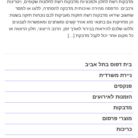
מדבקות רשת לחלון ולמכוניות מדבקות רשת לחלונות שקופים, ויטרינות
ורכבים: הדפסה מהירה ואיכותית מדבקה להסתרה, ללוגו או למסר
שחשוב שיראו מדבקות רשת חזקות מעניקות לכם נוכחות חזקה בשטח:
הן מחזיקות גם בתנאי מזג אוויר קשים ומשתנים ומאפשרות לצבעים
וללוגו שלכם להיראות בבירור לאורך זמן. הרכב הייצוגי, חלון הראווה או
כל מקום אחר יכול לקבל מדבקת […]
פתח
בית דפוס בתל אביב
תפריט
במצב
ניירת משרדית
נגיש
(התפריט
פנקסים
יפתח
בחלונית
הזמנות לאירועים
פופ-אפ)
מדבקות
מוצרי פרסום
כריכות