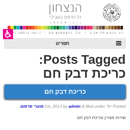
חילתו
ל
ף
ינטרנט,
חץ
נטר
די
עבור
אזור
תפריט
וכן
רכזי
Posts Tagged:
כריכת דבק חם
כריכת דבק חם
Posted
יולי 1st, 2013
filed under
&
admin
by
מוצרי פרסום
.
שירות מצויין וכריכת דבק חם