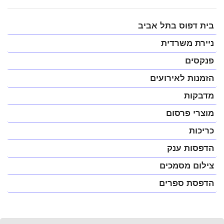
פתח
בית דפוס בתל אביב
תפריט
במצב
ניירת משרדית
נגיש
(התפריט
פנקסים
יפתח
בחלונית
הזמנות לאירועים
פופ-אפ)
מדבקות
מוצרי פרסום
כריכות
הדפסות ענק
צילום מסמכים
הדפסת ספרים