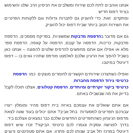
אנחנו אוהבים לתת לכם שירות ומשלבים את הניסיון הרב שלנו והשימוש
בציוד דפוס חדיש
ומתקדם. זאת, כדי להעניק גם לחברות גדולות וגם ללקוחות הפרטיים
את השירות הטוב ביותר שבית דפוס יכול להעניק.
גם אם מדובר ב
הדפסת מדבקות
שמשוניות, בסריקת מסמכים, הדפסת
מדבקות, כריכות, הדפסה על קנבס, הדפסה על קאפה, הדפסת ספר
מלא או אפילו אם אתם מחפשים להדפיס שלטים להפגנה – אנחנו כאן
בשביל להפוך את הרעיון שלכם לאלמנט מודפס שתהיו גאים בו – דפוס
דיגיטלי במיטבו.
ואפילו כשתצרכו שירותים הקשורים לחומרים מוצקים כמו
הדפסת
כרטיסי גירוד
הדפסת מחברות
,
כרטיסי ביקור יוקרתיים ומיוחדים
,
הדפסת קטלוגים
, אצלנו תוכלו לקבל
בדיוק את מה שבשבילו באתם.
אם אתם שואלים את עצמכם באיזה בית דפוס מהיר ומומלץ ייצרו
עבורכם תפריטים למסעדות בתל אביב? אתם יכולים בעוד שעה לצאת
מדפוס הניצחון כשהתפריטים החדשים שלכם כבר נמצאים אצלכם ביד.
בדרך לפגישה עסקית ונגמרו לכם כרטיסי הביקור? זכרו שיש דפוס
דיגיטלי במרכז תל אביב שנותן לכם פתרון. אם אתם סטודנטים ורוצים