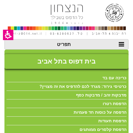
ית
חילתו
ל
ף
פוס
ינטרנט,
חץ
נטר
היר
די
עבור
אזור
תפריט
תל
וכן
רכזי
ביב:
בית דפוס בתל אביב
דבקות,
כריכה עם בד
כרטיסי גירוד: מגרד לכם להדפיס את זה מצויין?
טלוגים,
מדבקות זהב / מדבקות כסף
רטיסי
הדפסת רטרו
הדפסה על כוסות חד פעמיות
ירוד,
הדפסת תעודות
הדפסת קלסרים ממותגים