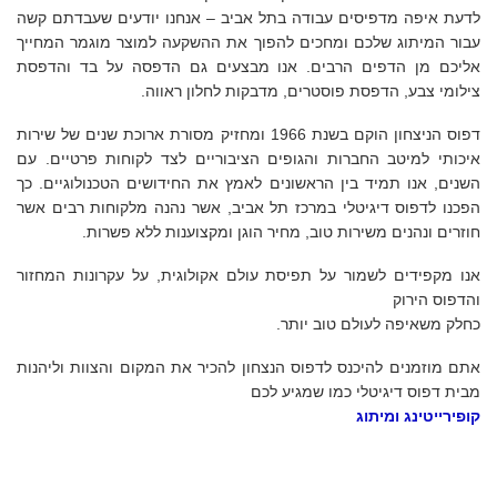
לדעת איפה מדפיסים עבודה בתל אביב – אנחנו יודעים שעבדתם קשה
עבור המיתוג שלכם ומחכים להפוך את ההשקעה למוצר מוגמר המחייך
אליכם מן הדפים הרבים. אנו מבצעים גם הדפסה על בד והדפסת
צילומי צבע, הדפסת פוסטרים, מדבקות לחלון ראווה.
דפוס הניצחון הוקם בשנת 1966 ומחזיק מסורת ארוכת שנים של שירות
איכותי למיטב החברות והגופים הציבוריים לצד לקוחות פרטיים. עם
השנים, אנו תמיד בין הראשונים לאמץ את החידושים הטכנולוגיים. כך
הפכנו לדפוס דיגיטלי במרכז תל אביב, אשר נהנה מלקוחות רבים אשר
חוזרים ונהנים משירות טוב, מחיר הוגן ומקצוענות ללא פשרות.
אנו מקפידים לשמור על תפיסת עולם אקולוגית, על עקרונות המחזור
והדפוס הירוק
כחלק משאיפה לעולם טוב יותר.
אתם מוזמנים להיכנס לדפוס הנצחון להכיר את המקום והצוות וליהנות
מבית דפוס דיגיטלי כמו שמגיע לכם
קופירייטינג ומיתוג