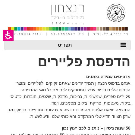
חילתו
ל
ף
ינטרנט,
חץ
נטר
די
עבור
אזור
תפריט
וכן
רכזי
הדפסת פליירים
מדפיסים עמידה בזמנים
אנחנו בדפוס הנצחון תמיד יודעים שאתם זקוקים לפליירים ומוצרי
הדפוס שלכם בדיוק עכשיו ומספקים לכם את כל סוגי ההדפסה:
פליירים ספרים, שמשוניות, כריכות, מדבקות, שלטים, חוברות, כרטיסי
ביקור, מעטפות, סריקת וצילום מסמכים, ועוד.
התוצאה יוצאת אליכם מהמכונות כשהיא צבעונית ומדוייקת בדיוק כמו
שרק הציוד הדיגיטלי המתקדם והאיכותי שלנו יודע לעשות.
50 שנות ניסיון – נותנים לכם יעוץ נכון
עם הידע המצטבר הרב אותו רכשנו ב-50 השנים בהן אנו פעילים, אנו