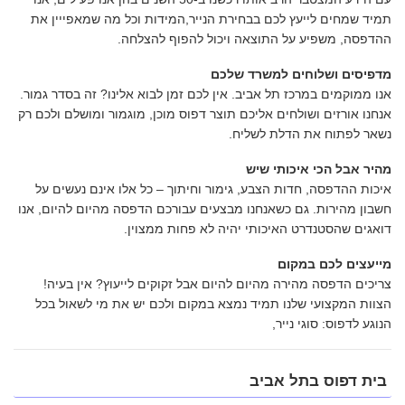
תמיד שמחים לייעץ לכם בבחירת הנייר,המידות וכל מה שמאפייין את
ההדפסה, משפיע על התוצאה ויכול להפוף להצלחה.
מדפיסים ושלוחים למשרד שלכם
אנו ממוקמים במרכז תל אביב. אין לכם זמן לבוא אלינו? זה בסדר גמור.
אנחנו אורזים ושולחים אליכם תוצר דפוס מוכן, מוגמור ומושלם ולכם רק
נשאר לפתוח את הדלת לשליח.
מהיר אבל הכי איכותי שיש
איכות ההדפסה, חדות הצבע, גימור וחיתוך – כל אלו אינם נעשים על
חשבון מהירות. גם כשאנחנו מבצעים עבורכם הדפסה מהיום להיום, אנו
דואגים שהסטנדרט האיכותי יהיה לא פחות ממצוין.
מייעצים לכם במקום
צריכים הדפסה מהירה מהיום להיום אבל זקוקים לייעוץ? אין בעיה!
הצוות המקצועי שלנו תמיד נמצא במקום ולכם יש את מי לשאול בכל
הנוגע לדפוס: סוגי נייר,
פתח
בית דפוס בתל אביב
תפריט