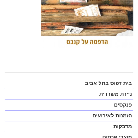
פתח
בית דפוס בתל אביב
תפריט
במצב
ניירת משרדית
נגיש
(התפריט
פנקסים
יפתח
בחלונית
הזמנות לאירועים
פופ-אפ)
מדבקות
מוצרי פרסום