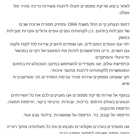
לאחר ביצוע סריקת מסמכים תוכלו ליהנות משירות כריכה מהיר וזול
אצלנו.
דפוס הנצחון קיים החל משנת 1966 ומחזיק מסורת ארוכת שנים
של מובילות בתחום. בין לקוחותינו נמנים גופים גדולים וחברות מובילות
במשק.
יחד עם הגופים המובילים, אנו שמחים להעניק שירות לכל לקוח ולקוח.
עם השנים, היינו מהראשונים לזהות את הפוטנציאל הקיים במכשור
הדיגיטלי והמתקדם
וכתפישת עולם, אנו מקפידים להשתמש במיטב הטכנולוגיות בתחום
המאפשרות ללקוחותינו ליהנות מתוצר איכותי,
תוך שאנחנו מספקים שירות מהיר וברמת המחירים הכי אטרקטיבית
שיש.
בנוסף אל שירות סריקת מסמכים אנו מעניקים לכם את כל השירותים
הנוגעים בעולם הדפוס: כריכות, עבודות, כרטיסי ביקור, הדפסת תמונה,
הדפסת מדבקות,
הדפסה על קנבס, בד, הדפסה על שמשוניות, צילומי צבע ועוד.
אנו מאמינים בערכים אקולוגיים ומבצעים את כל פעולותינו מתוך ראייה
ירוקה ומתוך שאיפה למחזור וחסכון בנייר.