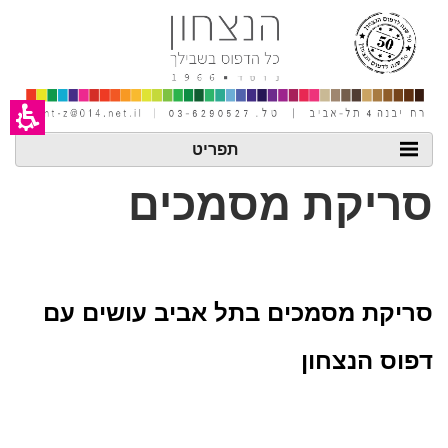
חילתו
ל
ף
ינטרנט,
חץ
נטר
די
עבור
אזור
תפריט
וכן
רכזי
סריקת מסמכים
סריקת מסמכים בתל אביב עושים עם
דפוס הנצחון