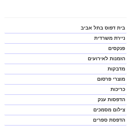
פתח
בית דפוס בתל אביב
תפריט
במצב
ניירת משרדית
נגיש
(התפריט
פנקסים
יפתח
בחלונית
הזמנות לאירועים
פופ-אפ)
מדבקות
מוצרי פרסום
כריכות
הדפסות ענק
צילום מסמכים
הדפסת ספרים