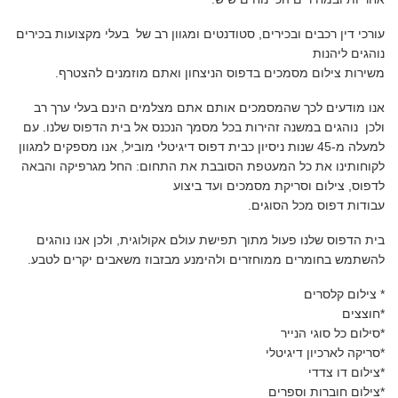
עורכי דין רכבים ובכירים, סטודנטים ומגוון רב של בעלי מקצועות בכירים
נוהגים ליהנות
משירות צילום מסמכים בדפוס הניצחון ואתם מוזמנים להצטרף.
אנו מודעים לכך שהמסמכים אותם אתם מצלמים הינם בעלי ערך רב
ולכן נוהגים במשנה זהירות בכל מסמך הנכנס אל בית הדפוס שלנו. עם
למעלה מ-45 שנות ניסיון כבית דפוס דיגיטלי מוביל, אנו מספקים למגוון
לקוחותינו את כל המעטפת הסובבת את התחום: החל מגרפיקה והבאה
לדפוס, צילום וסריקת מסמכים ועד ביצוע
עבודות דפוס מכל הסוגים.
בית הדפוס שלנו פעול מתוך תפישת עולם אקולוגית, ולכן אנו נוהגים
להשתמש בחומרים ממוחזרים ולהימנע מבזבוז משאבים יקרים לטבע.
* צילום קלסרים
*חוצצים
*סילום כל סוגי הנייר
*סריקה לארכיון דיגיטלי
*צילום דו צדדי
*צילום חוברות וספרים