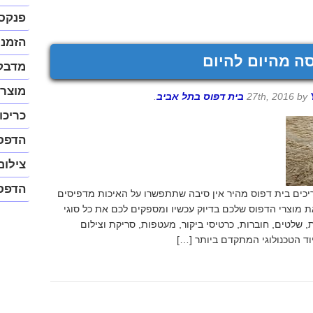
נגיש
(התפר
פנקס
יפתח
בחלונ
הזמנו
פופ-א
ה מהיום להיום
מדבק
מוצרי
by
בית דפוס בתל אביב
.
כריכו
הדפס
צילום
הדפס
יכים בית דפוס מהיר אין סיבה שתתפשרו על האיכות מדפיסים
ת מוצרי הדפוס שלכם בדיוק עכשיו ומספקים לכם את כל סוגי
 שלטים, חוברות, כרטיסי ביקור, מעטפות, סריקת וצילום
ד הטכנולוגי המתקדם ביותר […]