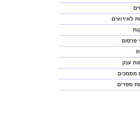
יט
ים
ית
ת לאירועים
פ)
ות
 פרסום
ת
ות ענק
 מסמכים
ת ספרים