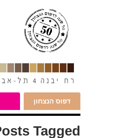
חילתו
ל
ף
ינטרנט,
חץ
נטר
די
עבור
אזור
וכן
רכזי
דפוס הנצחון
א
osts Tagged: