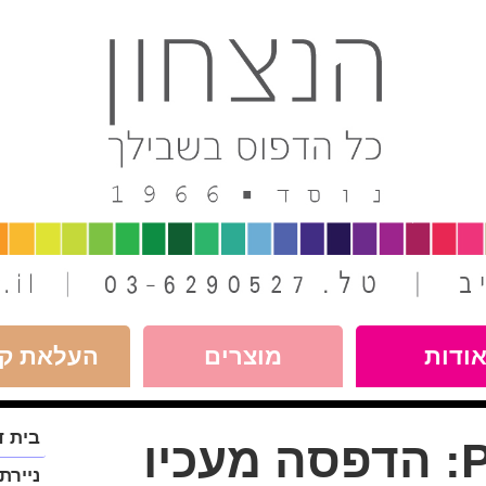
ודות
מוצרים
העלאת קו
פתח
בית ד
P
הדפסה מעכיו
תפריט
במצב
ניירת