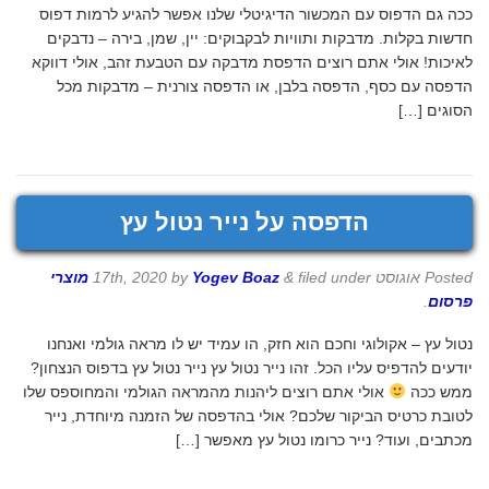
ככה גם הדפוס עם המכשור הדיגיטלי שלנו אפשר להגיע לרמות דפוס
חדשות בקלות. מדבקות ותוויות לבקבוקים: יין, שמן, בירה – נדבקים
לאיכות! אולי אתם רוצים הדפסת מדבקה עם הטבעת זהב, אולי דווקא
הדפסה עם כסף, הדפסה בלבן, או הדפסה צורנית – מדבקות מכל
הסוגים […]
הדפסה על נייר נטול עץ
Posted
אוגוסט 17th, 2020
filed under
&
Yogev Boaz
by
מוצרי
פרסום
.
נטול עץ – אקולוגי וחכם הוא חזק, הו עמיד יש לו מראה גולמי ואנחנו
יודעים להדפיס עליו הכל. זהו נייר נטול עץ נייר נטול עץ בדפוס הנצחון?
ממש ככה
אולי אתם רוצים ליהנות מהמראה הגולמי והמחוספס שלו
לטובת כרטיס הביקור שלכם? אולי בהדפסה של הזמנה מיוחדת, נייר
מכתבים, ועוד? נייר כרומו נטול עץ מאפשר […]