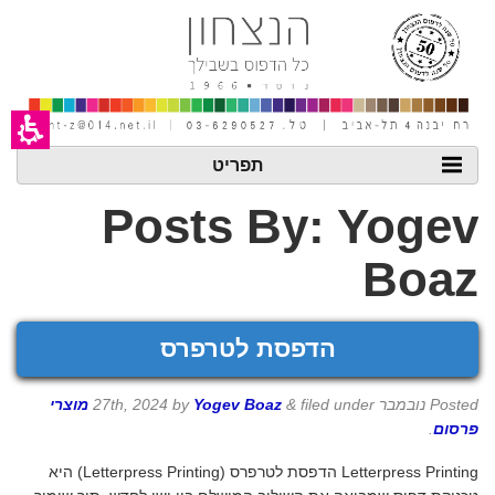
חילתו
ל
ף
ינטרנט,
חץ
נטר
די
עבור
אזור
תפריט
וכן
רכזי
Posts By:
Yogev
Boaz
הדפסת לטרפרס
Posted
נובמבר 27th, 2024
filed under
&
Yogev Boaz
by
מוצרי
פרסום
.
Letterpress Printing הדפסת לטרפרס (Letterpress Printing) היא