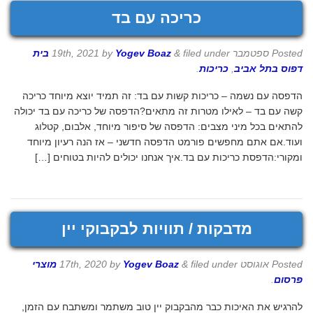
כריכה עם בד
Posted
ספטמבר 19th, 2021
filed under
&
Yogev Boaz
by
בית
דפוס בתל אביב
,
כריכות
.
הדפסה עם נשמה – כריכות קשות עם בד: זה תמיד יוצא מיוחד כריכה
קשה עם בד – לאילו מטרות זה מתאים?הדפסה של כריכה עם בד יכולה
להתאים בכל מיני מצבים: הדפסה של סיפור מיוחד, אלבום, קטלוג
ועוד.אם אתם מחפשים פורמט הדפסה חדשני – אז הנה רעיון מיוחד
ומקורי:הדפסת כריכות עם בד.איך אנחנו יכולים להיות בטוחים […]
מדבקות / תוויות לבקבוקי יין
Posted
אוגוסט 17th, 2020
filed under
&
Yogev Boaz
by
מוצרי
פרסום
.
להרגיש את האיכות כבר מהבקבוק יין טוב משתמר ומשתבח עם הזמן,