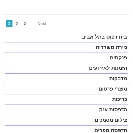
1
2
3
Next →
פתח
בית דפוס בתל אביב
תפריט
במצב
ניירת משרדית
נגיש
(התפריט
פנקסים
יפתח
בחלונית
הזמנות לאירועים
פופ-אפ)
מדבקות
מוצרי פרסום
כריכות
הדפסות ענק
צילום מסמכים
הדפסת ספרים