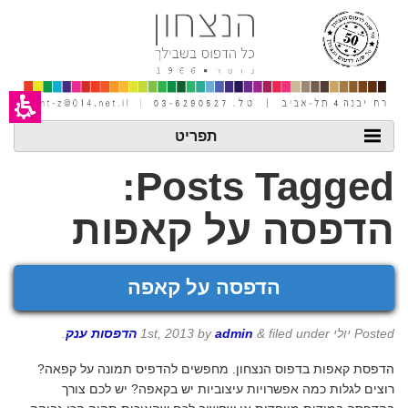
חילתו
ל
ף
ינטרנט,
חץ
נטר
די
עבור
אזור
תפריט
וכן
רכזי
Posts Tagged:
הדפסה על קאפות
הדפסה על קאפה
Posted
יולי 1st, 2013
filed under
&
admin
by
הדפסות ענק
.
הדפסת קאפות בדפוס הנצחון. מחפשים להדפיס תמונה על קפאה?
רוצים לגלות כמה אפשרויות עיצוביות יש בקאפה? יש לכם צורך