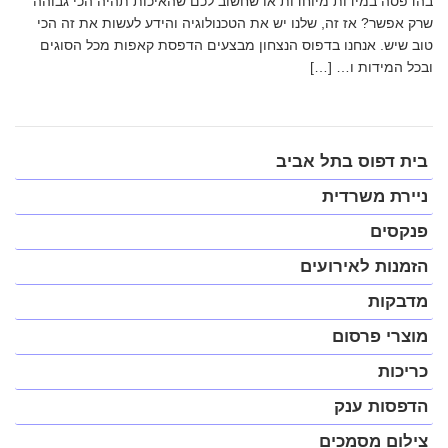
בהדפסה במידות מיוחדות או שחשוב לכם שהאיכות תהיה הכי גבוהה
שרק אפשר? אז זה, שלנו יש את הטכנולוגיה והידע לעשות את זה הכי
טוב שיש. אנחנו בדפוס הנצחון מבצעים הדפסת קאפות מכל הסוגים
ובכל המידות ו… […]
פתח
בית דפוס בתל אביב
תפריט
במצב
ניירת משרדית
נגיש
(התפריט
פנקסים
יפתח
בחלונית
הזמנות לאירועים
פופ-אפ)
מדבקות
מוצרי פרסום
כריכות
הדפסות ענק
צילום מסמכים