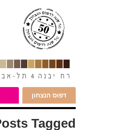
חילתו
ל
ף
ינטרנט,
חץ
נטר
די
עבור
אזור
וכן
רכזי
דפוס הנצחון
א
osts Tagged: