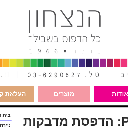
ודות
מוצרים
העלאת קו
פתח
בית ד
P
הדפסת מדבקות
תפריט
במצב
ניירת