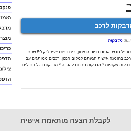
נגיש
(התפר
פנקס
יפתח
בחלונ
הזמנו
פופ-א
דבקות לרכב
מדבק
מוצרי
מדבקות
.
כריכו
מדבקות לוגו לרכב: צי המכוניות שלכם נוסע לסטייל חדש אנחנו דפוס הנצחון, בית דפוס צעיר (רק 50 שנות
כב בהזמנה אישית הגעתם למקום הנכון. רכבים ממותגים עם
הדפס
מדבקות שקופות * מדבקות ניתנות להסרה * מדבקות בכל הגדלים
צילום
הדפס
לקבלת הצעה מותאמת אישית