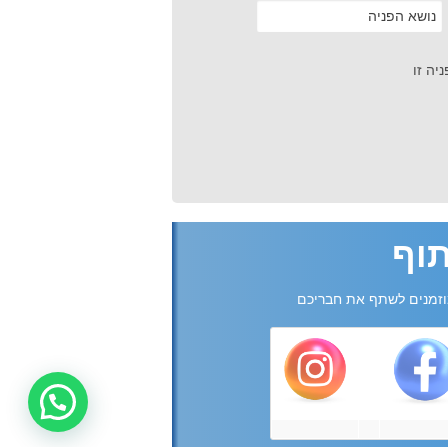
יה זו
וף
זמנים לשתף את חבריכם