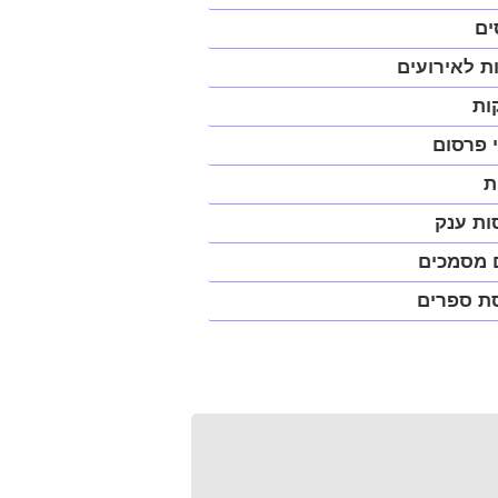
יט
ים
ית
ת לאירועים
פ)
ות
 פרסום
ת
ות ענק
 מסמכים
ת ספרים