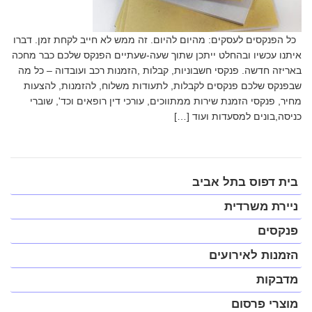
כל הפנקסים לעסקים: מהיום להיום. זה ממש לא חייב לקחת זמן. דברו
איתנו עכשיו ובהחלט ייתכן שתוך שעה-שעתיים הפנקס שלכם כבר מחכה
באריזה חדשה. פנקסי חשבוניות, קבלות ,הזמנות רכב ועובדוה – כל מה
שבפנקס שלכם פנקסים לקבלות, לתעודות משלוח, להזמנות, להצעות
מחיר, פנקסי הזמנת שירות ממתווכים, עורכי דין רופאים וכד', שוברי
כניסה,בונים למסעדות ועוד […]
פתח
בית דפוס בתל אביב
תפריט
במצב
ניירת משרדית
נגיש
(התפריט
פנקסים
יפתח
בחלונית
הזמנות לאירועים
פופ-אפ)
מדבקות
מוצרי פרסום