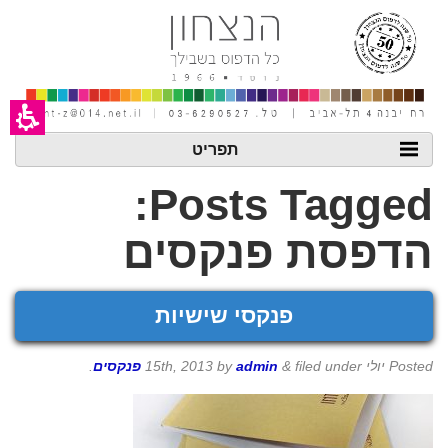
חילתו
ל
ף
ינטרנט,
חץ
נטר
די
עבור
אזור
תפריט
וכן
רכזי
Posts Tagged:
הדפסת פנקסים
פנקסי שישיות
Posted
יולי 15th, 2013
filed under
&
admin
by
פנקסים
.