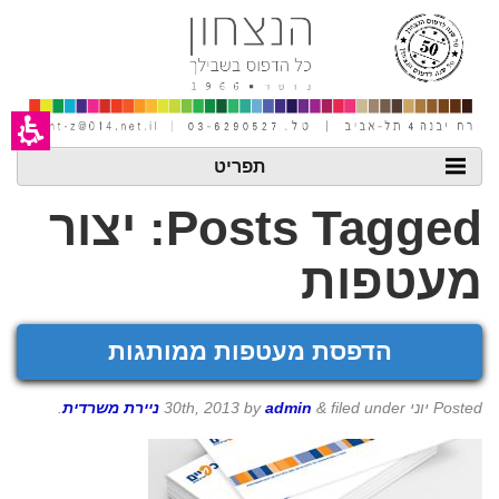
חילתו
ל
ף
ינטרנט,
חץ
נטר
די
עבור
אזור
תפריט
וכן
רכזי
Posts Tagged:
יצור
מעטפות
הדפסת מעטפות ממותגות
Posted
יוני 30th, 2013
filed under
&
admin
by
ניירת משרדית
.