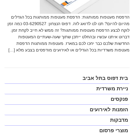
הדפסת מעטפות ממותגות: הדפסת מעטפות ממותגות בכל הגדלים
מהיום להיום? תנו לנו לדואג לזה. דפוס הנצחון: 03-6290527 כמה זמן
לוקח לבצע הדפסת מעטפות ממותגות? זה ממש לא חייב לקחת זמן.
דברוט איתנו עכשיו ובהחלט ייתכן שתוך שעה-שעתיים המעטפות
החדשות שלכם כבר יחכו לכם במארז. מעטפות ממותגות הדפסת
מעטפות משרדיות בכל הגדלים או לאירועים מודפסים בצבע מלא […]
פתח
בית דפוס בתל אביב
תפריט
במצב
ניירת משרדית
נגיש
(התפריט
פנקסים
יפתח
בחלונית
הזמנות לאירועים
פופ-אפ)
מדבקות
מוצרי פרסום