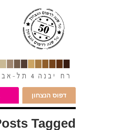
חילתו
ל
ף
ינטרנט,
חץ
נטר
די
עבור
אזור
וכן
רכזי
דפוס הנצחון
א
osts Tagged: