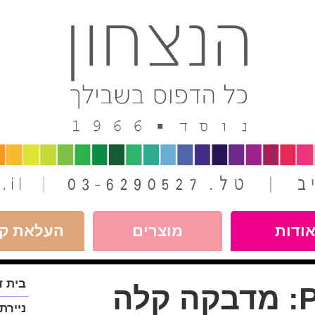
ודות
מוצרים
העלאת קו
פתח
בית ד
P
מדבקה קלה
תפריט
במצב
ניירת