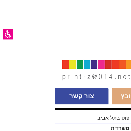
בץ
צור קשר
פוס בתל אביב
 משרדית