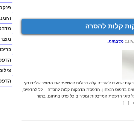
נגיש
(התפר
פנקס
יפתח
בחלונ
הזמנו
פופ-א
ות קלות להסרה
מדבק
מוצרי
מדבקות
.
כריכו
הדפס
צילום
הדפס
קות שנועדו להורדה קלה ויכולות להשאיר את המוצר שלכם נקי
ים בדפוס הנצחון. הדפסת מדבקות קלות להסרה – קל להדפיס,
כל סוגי הדפסת המדבקות ומכירים כל פרט בתחום. בתור
י […]