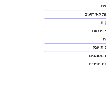
יט
ים
ית
ת לאירועים
פ)
ות
 פרסום
ת
ות ענק
 מסמכים
ת ספרים