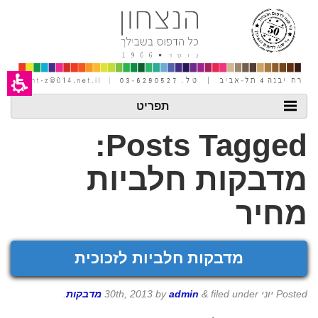
חילתו
ל
ף
ינטרנט,
חץ
נטר
די
עבור
אזור
תפריט
וכן
רכזי
Posts Tagged:
מדבקות חלביות
מחיר
מדבקות חלביות לזכוכית
Posted
יוני 30th, 2013
filed under
&
admin
by
מדבקות
.