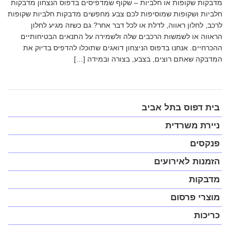
מדבקות שקופות או חלביות – שקוף שמדפיסים בדפוס הנצחון מדבקות
חלביות ושקופות שמוסיפות לכם צבע מחפשים מדבקות חלביות שקופות
לרכב, לחלון ראווה, לדלת או לכל דבר אחר? גם כשזה מגיע לחלון
הראווה או לשמשות הרכבים שלה ולשמירה על התנאים הבטיחותיים
ההכרחיים. אנחנו בדפוס הניצחון דואגים שתוכלו להדפיס בדיוק את
המדבקה שאתם רוצים, בצבע, בצורה ובמידה […]
פתח
בית דפוס בתל אביב
תפריט
במצב
ניירת משרדית
נגיש
(התפריט
פנקסים
יפתח
בחלונית
הזמנות לאירועים
פופ-אפ)
מדבקות
מוצרי פרסום
כריכות