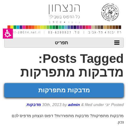
חילתו
ל
ף
ינטרנט,
חץ
נטר
די
עבור
אזור
תפריט
וכן
רכזי
Posts Tagged:
מדבקות מתפרקות
מדבקות מתפרקות
Posted
יוני 30th, 2013
filed under
&
admin
by
מדבקות
.
מדבקות מתפרקות? מדבקות מתפוררות? דפוס הנצחון מדפיס לכם
נכון.