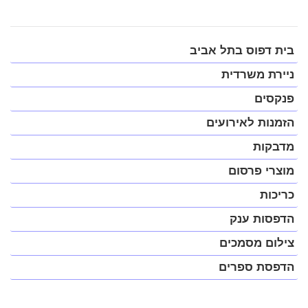
פתח
בית דפוס בתל אביב
תפריט
במצב
ניירת משרדית
נגיש
(התפריט
פנקסים
יפתח
בחלונית
הזמנות לאירועים
פופ-אפ)
מדבקות
מוצרי פרסום
כריכות
הדפסות ענק
צילום מסמכים
הדפסת ספרים