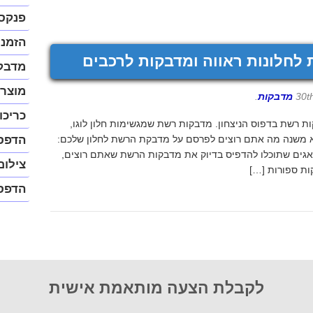
נגיש
(התפר
פנקס
יפתח
בחלונ
הזמנו
פופ-א
לחלונות ראווה ומדבקות לרכבים
מדבק
מוצרי
מדבקות
.
כריכו
ת רשת בדפוס הניצחון. מדבקות רשת שמגשימות חלון לוגו,
לא משנה מה אתם רוצים לפרסם על מדבקת הרשת לחלון שלכם:
הדפס
דואגים שתוכלו להדפיס בדיוק את מדבקות הרשת שאתם רוצים,
צילום
ות ספורות […]
הדפס
לקבלת הצעה מותאמת אישית