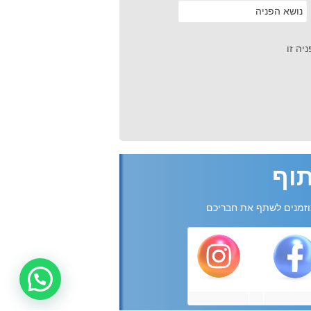
יה זו
וף
זמנים לשתף את חבריכם