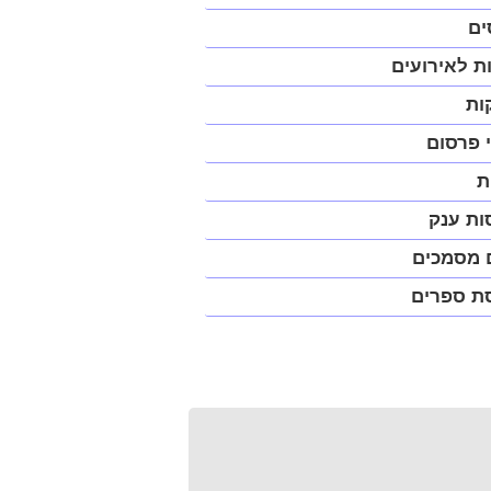
יט
ים
ית
ת לאירועים
פ)
ות
 פרסום
ת
ות ענק
 מסמכים
ת ספרים