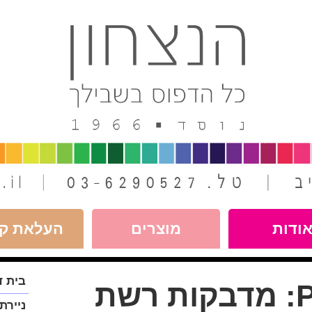
ודות
מוצרים
העלאת קו
פתח
בית ד
P
מדבקות רשת
תפריט
במצב
ניירת