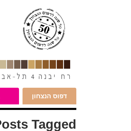
חילתו
ל
ף
ינטרנט,
חץ
נטר
די
עבור
אזור
וכן
רכזי
דפוס הנצחון
א
osts Tagged: