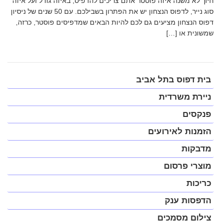
חיוך לא משנה איזה פוסטר אתם צריכים להדפיס, באיזה גודל ועל איזה
סוג נייר, לדפוס הנצחון יש את הפתרון בשבילכם. עם 50 שנים של ניסיון
דפוס הנצחון מציעים גם לכם להיות הבאים שמדפיסים פוסטר, כרזה,
שמשונית או […]
פתח
בית דפוס בתל אביב
תפריט
במצב
ניירת משרדית
נגיש
(התפריט
פנקסים
יפתח
בחלונית
הזמנות לאירועים
פופ-אפ)
מדבקות
מוצרי פרסום
כריכות
הדפסות ענק
צילום מסמכים