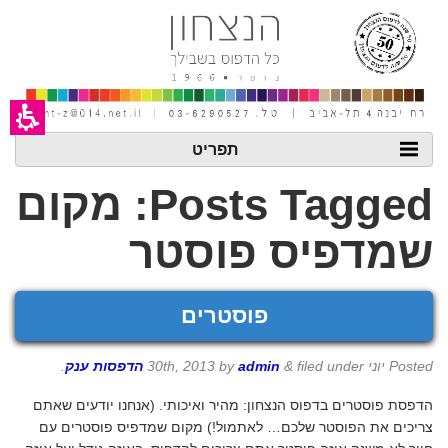
חילתו
ל
ף
ינטרנט,
חץ
נטר
די
עבור
אזור
תפריט
וכן
רכזי
Posts Tagged:
מקום
שמדפיס פוסטר
פוסטרים
Posted
יוני 30th, 2013
filed under
&
admin
by
הדפסות ענק
.
הדפסת פוסטרים בדפוס הנצחון: מהיר ואיכותי. (אנחנו יודעים שאתם
צריכים את הפוסטר שלכם… לאתמול!) מקום שמדפיס פוסטרים עם