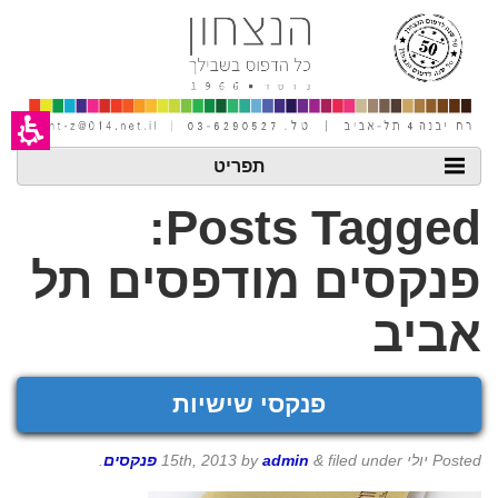
חילתו
ל
ף
ינטרנט,
חץ
נטר
די
עבור
אזור
תפריט
וכן
רכזי
Posts Tagged:
פנקסים מודפסים תל
אביב
פנקסי שישיות
Posted
יולי 15th, 2013
filed under
&
admin
by
פנקסים
.