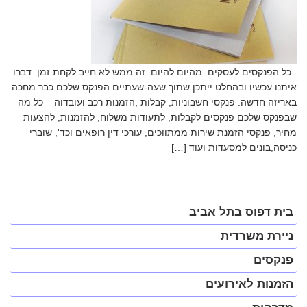
כל הפנקסים לעסקים: מהיום להיום. זה ממש לא חייב לקחת זמן. דברו
איתנו עכשיו ובהחלט ייתכן שתוך שעה-שעתיים הפנקס שלכם כבר מחכה
באריזה חדשה. פנקסי חשבוניות, קבלות ,הזמנות רכב ועובדוה – כל מה
שבפנקס שלכם פנקסים לקבלות, לתעודות משלוח, להזמנות, להצעות
מחיר, פנקסי הזמנת שירות ממתווכים, עורכי דין רופאים וכד', שוברי
כניסה,בונים למסעדות ועוד […]
פתח
בית דפוס בתל אביב
תפריט
במצב
ניירת משרדית
נגיש
(התפריט
פנקסים
יפתח
בחלונית
הזמנות לאירועים
פופ-אפ)