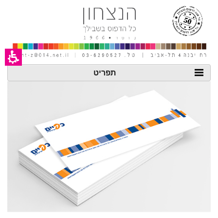
חילתו
ל
ף
ינטרנט,
חץ
נטר
די
עבור
אזור
תפריט
וכן
רכזי