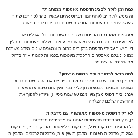
כמה זמן לוקח לבצע הדפסת מעטפות ממותגות?
זה ממש לא חייב לקחת זמן. דברוט איתנו עכשיו ובהחלט ייתכן שתוך
שעה-שעתיים המעטפות החדשות שלכם כבר יחכו לכם במארז.
מעטפות ממותגות
הדפסת מעטפות משרדיות בכל הגדלים או
לאירועים מודפסים בצבע מלא או בצבע אחד. שילוב מעטפות בתהליך
דיוור ישיר על ידי הדפסת ברקודים,כתובות ונמענים שונים מידע משתנה
כמו כן אצלנו מאפשרים הדפסת מעטפות בכמויות קטנות – זה בדיוק
מה שאנחנו עושים פה.
למה כדאי לבחור דווקא בדפוס הנצחון?
מהמון סיבות: יש לנו מכשור מתקדם שידפיס את הלוגו שלכם בדיוק
בגוונים הנכונים. מעטפות הן כלי ייצוגי, ואין שום סיבה שתתפשרו.
אנחנו בית דפוס מצקצועי (עם 50 שנות ניסיון!) שיודע להפוך את
ההדשסה שלכם להצלחה.
לא רק הדפסת מעטפות ממותגות, גם מדבקות
כן, חוץ מהפדסת מדעטפות אנחנו גם מדפיסים מדבקות
כל הסוגים: מדבקות ויניל, מדבקות פוליאסטר, מדבקות נייר, מדבקות
עגולות, מדבקות הפוכות, מדבקות שקופות, מדבקות לרכבים, מדבקות