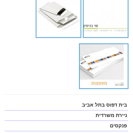
">
פתח
בית דפוס בתל אביב
תפריט
במצב
ניירת משרדית
נגיש
(התפריט
פנקסים
יפתח