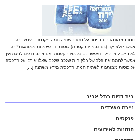
כוסות ממותגות: הדפסה על כוסות שתיה חמה מקרטון – עכשיו זה
אפשרי ולא יקר (גם בכמויות קטנות) כוסות חד פעמיות ממותגות? זה
לא חייב להיות יקר ואפשר גם בכמויות קטנות: אם אתם רוצים לדעת איך
אפשר לחמם את הלב של הלקוחות שלכם שלכם שאלו אותנו על הדפסה
על כוסות ממותגות לשתיה חמה. הדפסת מידע משתנה […]
פתח
בית דפוס בתל אביב
תפריט
במצב
ניירת משרדית
נגיש
(התפריט
פנקסים
יפתח
בחלונית
הזמנות לאירועים
פופ-אפ)