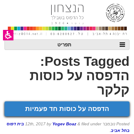
חילתו
ל
ף
ינטרנט,
חץ
נטר
די
עבור
אזור
תפריט
וכן
רכזי
Posts Tagged:
הדפסה על כוסות
קלקר
הדפסה על כוסות חד פעמיות
Posted
נובמבר 12th, 2017
filed under
&
Yogev Boaz
by
בית דפוס
בתל אביב
.