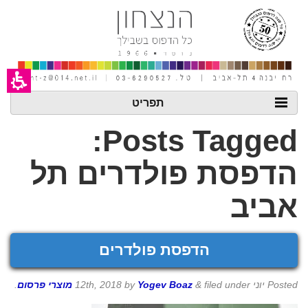
חילתו
ל
ף
ינטרנט,
חץ
נטר
די
עבור
אזור
תפריט
וכן
רכזי
Posts Tagged:
הדפסת פולדרים תל
אביב
הדפסת פולדרים
Posted
יוני 12th, 2018
filed under
&
Yogev Boaz
by
מוצרי פרסום
.