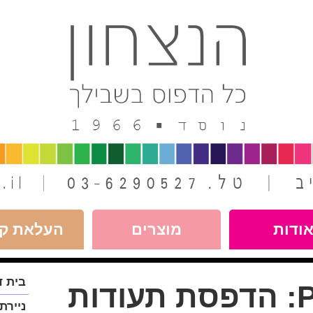
ודות
מוצרים
העלאת קו
פתח
בית ד
P
הדפסת תעודות
תפריט
במצב
ניירת