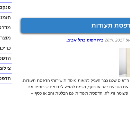
נגיש
(התפר
פנקס
יפתח
בחלונ
הזמנו
פופ-א
פסת תעודות
מדבק
מוצרי
b
בית דפוס בתל אביב
.
כריכו
הדפס
צילום
הדפס
ים של ניסיון, בית הדפוס שלנו כבר העניק למאות מוסדות שירותי הדפסת תעודות.
עם הטבעת זהב או כסף, נשמח להציע לכם את שירותינו וגם
פשוטה ורגילה. הדפסת תעודות עם הבלטת זהב או כסף –