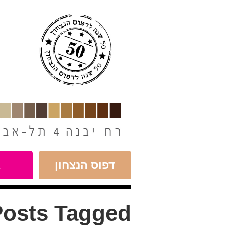
חילתו
ל
ף
ינטרנט,
חץ
נטר
די
עבור
אזור
וכן
רכזי
דפוס הנצחון
א
osts Tagged: