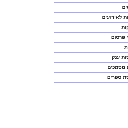
יט
ים
ית
ת לאירועים
פ)
ות
 פרסום
ת
ות ענק
 מסמכים
ת ספרים