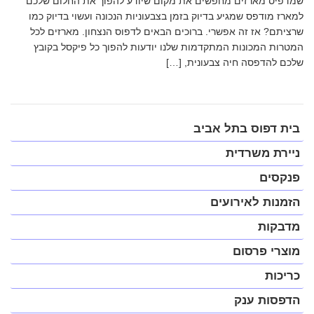
שמדפיס מארזים מחפשים את מקום שיודע להפוך את החלום שלכם
למארז מודפס שמגיע בדיוק בזמן בצבעוניות הנכונה ועשוי בדיוק כמו
שרציתם? אז זה אפשרי. ברוכים הבאים לדפוס הנצחון. מארזים לכל
המטרות המכונות המתקדמות שלנו יודעות להפוך כל פיקסל בקובץ
שלכם להדפסה חיה צבעונית, […]
פתח
בית דפוס בתל אביב
תפריט
במצב
ניירת משרדית
נגיש
(התפריט
פנקסים
יפתח
בחלונית
הזמנות לאירועים
פופ-אפ)
מדבקות
מוצרי פרסום
כריכות
הדפסות ענק