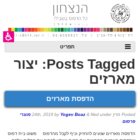
חילתו
ל
ף
ינטרנט,
חץ
נטר
די
עבור
אזור
תפריט
וכן
רכזי
Posts Tagged:
יצור
מארזים
הדפסת מארזים
Posted
מרץ 24th, 2019
filed under
&
Yogev Boaz
by
מוצרי
פרסום
.
הדפסת מארזים שנעים להחזיק וכיף לקבל מהדפוס פשוט בית דפוס