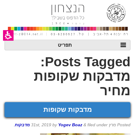
חילתו
ל
ף
ינטרנט,
חץ
נטר
די
עבור
אזור
תפריט
וכן
רכזי
Posts Tagged:
מדבקות שקופות
מחיר
מדבקות שקופות
Posted
מרץ 31st, 2019
filed under
&
Yogev Boaz
by
מדבקות
.