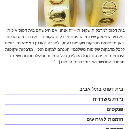
בית דפוס למדבקות שקופות – זה אנחנו אם חיפשתם בית דפוס איכותי
ומקצועי שמספק שירותי הדפסת מדבקות שקופות – אנחנו דפוס הנצחון
וכאן מדפיסים מדבקות שקופות לעסק, לחברה ולארגון הממשלתי. רוצים
לקבל מדבקות שקופות משלכם? הגעתם למקום הנכון. מדבקות שקופות
איכותיות ומבית טוב מכל הגדלים, בכל המידות ובאילו תכונות שאתם
תבחרו: המכשור האיכותי בבית הדפוס […]
פתח
בית דפוס בתל אביב
תפריט
במצב
ניירת משרדית
נגיש
(התפריט
פנקסים
יפתח
בחלונית
הזמנות לאירועים
פופ-אפ)